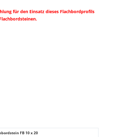
lung für den Einsatz dieses Flachbordprofils
Flachbordsteinen.
hbordstein FB 10 x 20